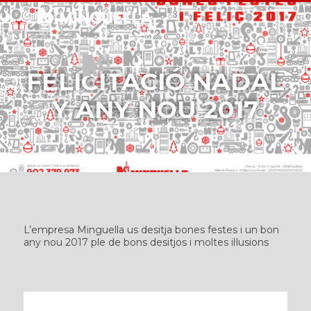
Skip
to
main
MENU
content
FELICITACIÓ NADAL
Y ANY NOU 2017
L’empresa Minguella us desitja bones festes i un bon
any nou 2017 ple de bons desitjos i moltes il·lusions