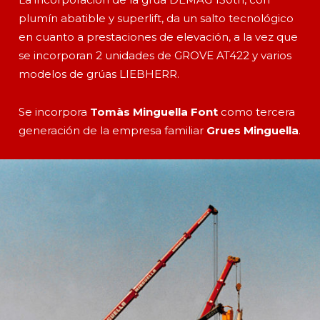
plumín abatible y superlift, da un salto tecnológico
en cuanto a prestaciones de elevación, a la vez que
se incorporan 2 unidades de GROVE AT422 y varios
modelos de grúas LIEBHERR.
Se incorpora
Tomàs Minguella Font
como tercera
generación de la empresa familiar
Grues Minguella
.