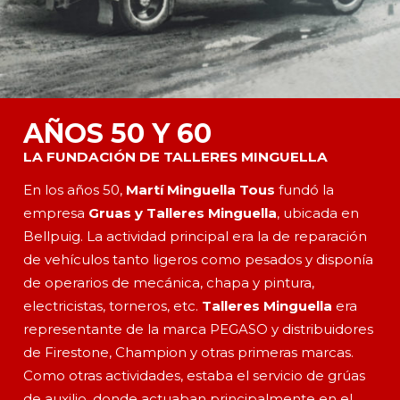
AÑOS 50 Y 60
LA FUNDACIÓN DE TALLERES MINGUELLA
En los años 50,
Martí Minguella
Tous
fundó la
empresa
Gruas y Talleres Minguella
, ubicada en
Bellpuig. La actividad principal era la de reparación
de vehículos tanto ligeros como pesados y disponía
de operarios de mecánica, chapa y pintura,
electricistas, torneros, etc.
Talleres Minguella
era
representante de la marca PEGASO y distribuidores
de Firestone, Champion y otras primeras marcas.
Como otras actividades, estaba el servicio de grúas
de auxilio, donde actuaban principalmente en el