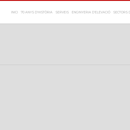
INICI
70 ANYS D’HISTÒRIA
SERVEIS
ENGINYERIA D’ELEVACIÓ
SECTORS D