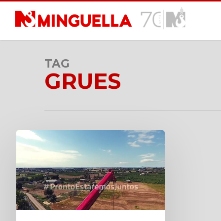
Skip
to
main
content
TAG
GRUES