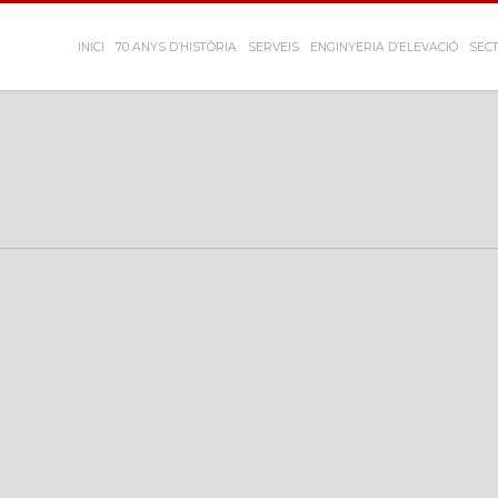
INICI
70 ANYS D’HISTÒRIA
SERVEIS
ENGINYERIA D’ELEVACIÓ
SECT