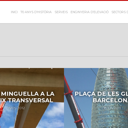
INICI
70 ANYS D’HISTÒRIA
SERVEIS
ENGINYERIA D’ELEVACIÓ
SECTORS D
 MINGUELLA A LA
PLAÇA DE LES G
 EIX TRANSVERSAL
BARCELON
16/05/2012
18/04/2011