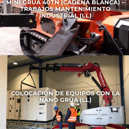
MINI GRÚA 40TN (CADENA BLANCA) –
TRABAJOS MANTENIMIENTO
INDUSTRIAL (LL)
07/04/2019
COLOCACIÓN DE EQUIPOS CON LA
NANO GRÚA (LL)
04/10/2018