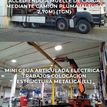
ACCEDIENDO A MUELLE DE CARGA
MEDIANTE CAMIÓN PLUMA (ALTURA
2,70M) (TGN)
07/11/2019
MINI GRÚA ARTICULADA ELÉCTRICA –
TRABAJOS COLOCACIÓN
ESTRUCTURA METÁLICA (LL)
07/06/2019