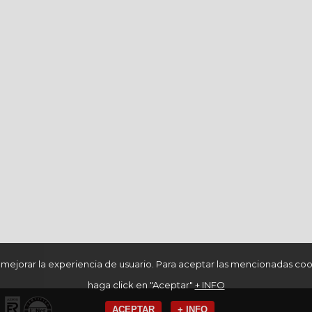
a mejorar la experiencia de usuario. Para aceptar las mencionadas coo
haga click en "Aceptar"
+ INFO
ACEPTAR
+ INFO