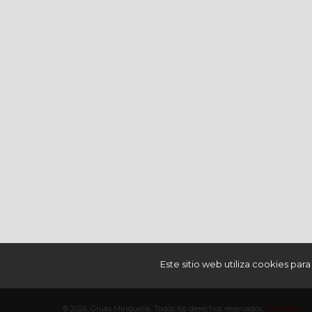
Este sitio web utiliza cookies par
© 2026. Grúas Minguella. Todos los derechos reservados.
Aviso legal