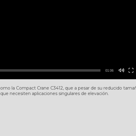
01:06
como la Compact Crane C3412, que a pesar de su reducido tama
que necesiten aplicaciones singulares de elevación.