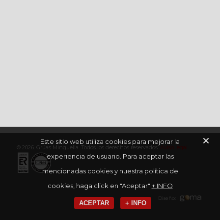
Este sitio web utiliza cookies para mejorar la
© 2026. Grúas Minguella. Todos los derechos reservados.
Aviso legal
experiencia de usuario. Para aceptar las
mencionadas cookies y nuestra política de
cookies, haga click en "Aceptar"
+ INFO
Diseño:
ACEPTAR
+ INFO