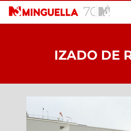
Skip
to
main
content
IZADO DE 