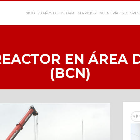
INICIO
70 AÑOS DE HISTORIA
SERVICIOS
INGENIERÍA
SECTORES 
REACTOR EN ÁREA 
(BCN)
ago