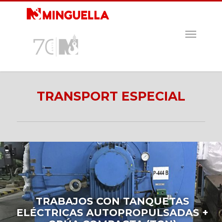
Skip
to
main
MENU
content
TRANSPORT ESPECIAL
TRABAJOS CON TANQUETAS
ELÉCTRICAS AUTOPROPULSADAS +